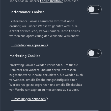
können Sie in unserer
Cookie Richtlinie
nachlesen.
Kaufen & leasen
Alle Modelle
Performance Cookies
Modelle vergleichen
Service & Zubehör
Performance Cookies sammeln Informationen
Neuwagensuche
darüber, wie unsere Webseite genutzt wird (z. B.
Elektromodelle
Anzahl der Besuche, Verweildauer). Diese Cookies
Gebrauchtwagensuche
Support
werden zur Optimierung der Webseite verwendet.
Saisonale Angebote
Plug-in-Hybride
Gebrauchtwagen
Einstellungen anpassen
Audi Services
Über Audi
Kundenservice
Finanzierung
Marketing Cookies
Garantie
Händlersuche
Aktionen & Angebote
Unternehmen
Marketing Cookies werden verwendet, um für die
Audi digital services
Benutzer relevantere und auf deren Interessen
Audi Code
Geschäftskunden
Karriere
zugeschnittene Inhalte anzubieten. Sie werden auch
myAudi
verwendet, um die Erscheinungshäufigkeit einer
Häufige Fragen (FAQ)
Investor Relations
Werbeanzeige zu begrenzen und um die Effektivität
© 2026 AUDI AG. Alle Rechte vorbehalten
von Werbekampagnen zu messen und zu steuern.
Audi Online Beratung
Presse & Media Center
Impressum
Rechtliches
Hinweisgebersystem
Einstellungen anpassen
Online-Terminvereinbarung
Datenschutz
Datenschutzinformation
Cookie-Einstellungen
Servicekontakt